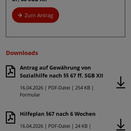
Zum Antrag
Downloads
Antrag auf Gewährung von
Sozialhilfe nach §§ 67 ff. SGB XII
Hochgeladen
Dateiformat
Dateigröße
Schlagwörter
16.04.2026
PDF-Datei
254 KB
am
,
Formular
Hilfeplan §67 nach 6 Wochen
Hochgeladen
Dateiformat
Dateigröße
Schlagwörter
16.04.2026
PDF-Datei
24 KB