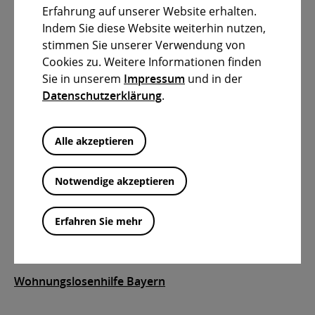
in die Lage versetzt werden, sein Leben entsprechend
Erfahrung auf unserer Website erhalten.
seinen Wünschen, Bedürfnissen und Fähigkeiten zu
Indem Sie diese Website weiterhin nutzen,
organisieren und selbstverantwortlich zu
stimmen Sie unserer Verwendung von
gestalten
.
Cookies zu. Weitere Informationen finden
Sie in unserem
Impressum
und in der
Dabei ist zu berücksichtigen, dass er
verpflichtet
ist,
Datenschutzerklärung
.
nach eigenen Kräften an der Überwindung der
vorliegenden Schwierigkeiten
mitzuwirken
.
Alle akzeptieren
Daneben wird noch ein
Barbetrag zur persönlichen
Verfügung
ausbezahlt. Zudem können
Beiträge zur
Notwendige akzeptieren
freiwilligen Krankenversicherung
übernommen
werden. Die Hilfe wird zeitlich begrenzt gewährt.
Erfahren Sie mehr
Weiterführende Links
Wohnungslosenhilfe Bayern