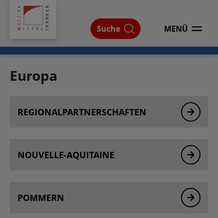
Bezirk
Mittelfranken
Suche
MENÜ
ÖFFNEN
Europa
Bereichsnavigation
REGIONAL­PARTNER­SCHAFTEN
Europa
NOUVELLE-AQUITAINE
POMMERN