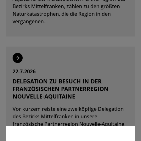
Bezirks Mittelfranken, zählen zu den größten
Naturkatastrophen, die die Region in den
vergangenen…
Weiterlesen
22.7.2026
DELEGATION ZU BESUCH IN DER
FRANZÖSISCHEN PARTNERREGION
NOUVELLE-AQUITAINE
Vor kurzem reiste eine zweiköpfige Delegation
des Bezirks Mittelfranken in unsere
französische Partnerregion Nouvelle-Aquitaine,
um zwei Gedenkveranstaltungen beizuwohnen
sowie…