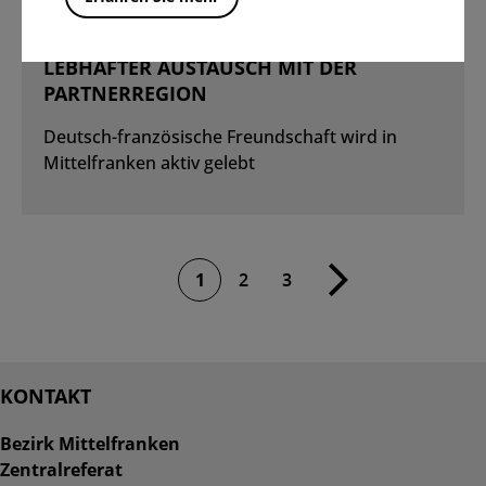
Weiterlesen
30.4.2026
LEBHAFTER AUSTAUSCH MIT DER
PARTNERREGION
Deutsch-französische Freundschaft wird in
Mittelfranken aktiv gelebt
Nächste
1
2
3
Seite
KONTAKT
Bezirk Mittelfranken
Zentralreferat