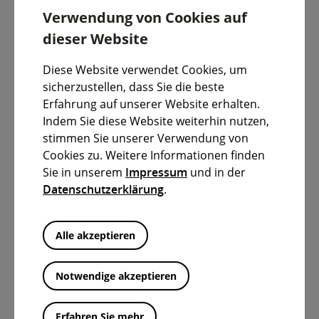
Verwendung von Cookies auf
dieser Website
Diese Website verwendet Cookies, um
sicherzustellen, dass Sie die beste
Weiterlesen
Erfahrung auf unserer Website erhalten.
13.5.2026
Indem Sie diese Website weiterhin nutzen,
FRANZÖSISCHE BERUFSSCHÜLER IM
stimmen Sie unserer Verwendung von
BEZIRKSRATHAUS
Cookies zu. Weitere Informationen finden
Sie in unserem
Impressum
und in der
Kürzlich besuchten rund 60 Austauschschüler
Datenschutzerklärung
.
aus der französischen Schule Lycée Agricole La
Faye in Saint-Yrieix das Ansbacher
Bezirksrathaus. Saint-Yrieix ist Teil der Region…
Alle akzeptieren
Notwendige akzeptieren
Erfahren Sie mehr