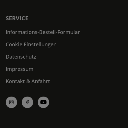
SERVICE
Informations-Bestell-Formular
Cookie Einstellungen
Datenschutz
Impressum
Kontakt & Anfahrt
Profile
in
den
Sozialen
Medien