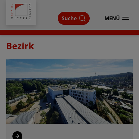
Bezirk
Mittelfranken
Suche
MENÜ
ÖFFNEN
Bezirk
Weiterführende
Seiten