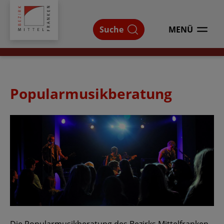
Bezirk
Mittelfranken
Suche
MENÜ
ÖFFNEN
Popularmusikberatung