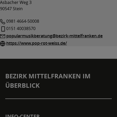
Asbacher Weg 3
90547 Stein
Telefon
0981 4664-50008
Mobil
0151 40038570
E-
popularmusikberatung@bezirk-mittelfranken.de
Mail
Website
https://www.pop-rot-weiss.de/
BEZIRK MITTELFRANKEN IM
ÜBERBLICK
INFO-CENTER