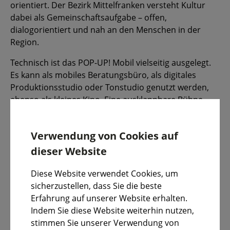
orientiert. Der Bezirk Mittelfranken versteht Kultur
dabei als Gemeinschaftsaufgabe – offen,
dialogorientiert und nah an den Menschen in der
Region.
Technisch ist das POP-UP! Mobil vielseitig ausgelegt.
Es kann als mobiles Beratungsbüro, als digitales
Produktionsstudio oder Tonstudio genutzt werden,
ebenso als kleines Kino. Eine ausklappbare Bühne
erweitert den Aktionsraum und schafft Sichtbarkeit.
Leistungsstarke Akkus ermöglichen Veranstaltungen
Verwendung von Cookies auf
auch dort, wo keine feste Infrastruktur vorhanden ist.
Die modulare Ausstattung erlaubt es, Technik und
dieser Website
Setting flexibel an unterschiedliche Anforderungen
anzupassen – vom kompakten Workshop- Format bis
Diese Website verwendet Cookies, um
zur öffentlichen Präsentation. Technik wird hier
sicherzustellen, dass Sie die beste
bewusst als Mittel verstanden, um kulturelle Ideen
Erfahrung auf unserer Website erhalten.
praktisch realisierbar zu machen.
Indem Sie diese Website weiterhin nutzen,
stimmen Sie unserer Verwendung von