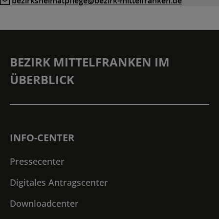
E-
bezirksheimatpflege@bezirk-mittelfranken.de
Mail
BEZIRK MITTELFRANKEN IM
ÜBERBLICK
INFO-CENTER
Pressecenter
Digitales Antragscenter
Downloadcenter