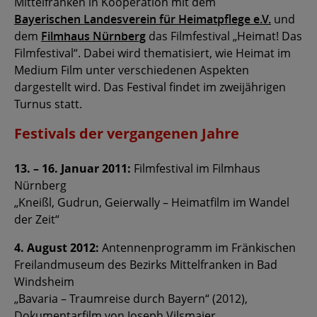
Mittelfranken in Kooperation mit dem
Bayerischen Landesverein für Heimatpflege e.V.
und
dem
Filmhaus Nürnberg
das Filmfestival „Heimat! Das
Filmfestival“. Dabei wird thematisiert, wie Heimat im
Medium Film unter verschiedenen Aspekten
dargestellt wird. Das Festival findet im zweijährigen
Turnus statt.
Festivals der vergangenen Jahre
13. – 16. Januar 2011:
Filmfestival im Filmhaus
Nürnberg
„Kneißl, Gudrun, Geierwally – Heimatfilm im Wandel
der Zeit“
4. August 2012:
Antennenprogramm im Fränkischen
Freilandmuseum des Bezirks Mittelfranken in Bad
Windsheim
„Bavaria – Traumreise durch Bayern“ (2012),
Dokumentarfilm von Joseph Vilsmaier