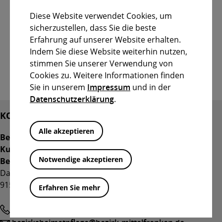
19. Juli 2025:
Antennenprogramm in den Lichtspielen
Diese Website verwendet Cookies, um
Großhabersdorf “Beckenrand-Sheriff”
sicherzustellen, dass Sie die beste
Erfahrung auf unserer Website erhalten.
Kommendes Festival: 22. Januar bis 25. Januar
Indem Sie diese Website weiterhin nutzen,
2026:
Filmfestival im Filmhaus Nürnberg (Arbeitstitel
stimmen Sie unserer Verwendung von
“Musik”)
Cookies zu. Weitere Informationen finden
Sie in unserem
Impressum
und in der
Datenschutzerklärung
.
KONTAKT
Alle akzeptieren
Bezirk Mittelfranken
Kulturreferat
Notwendige akzeptieren
Bezirksheimatpflege
Danziger Straße 5
91522 Ansbach
Erfahren Sie mehr
Telefon
0981 4664-50003