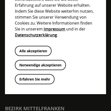
BEZIRK MITTELFRANKEN IM
Erfahrung auf unserer Website erhalten.
ÜBERBLICK
Indem Sie diese Website weiterhin nutzen,
stimmen Sie unserer Verwendung von
Cookies zu. Weitere Informationen finden
Sie in unserem
Impressum
und in der
Datenschutzerklärung
.
INFO-CENTER
Alle akzeptieren
Pressecenter
Digitales Antragscenter
Notwendige akzeptieren
Downloadcenter
Erfahren Sie mehr
Ratsinformationssystem
BEZIRK MITTELFRANKEN