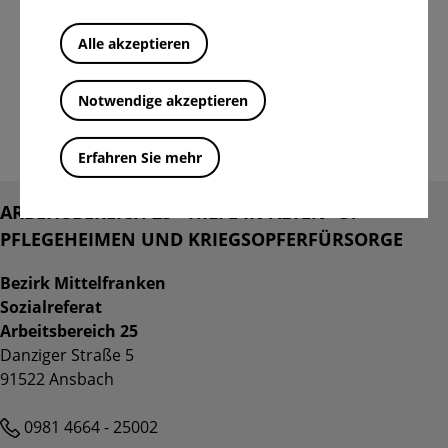
Alle akzeptieren
PFLEGESTÜTZPUNKT
ALTMÜHLFRANKEN
Notwendige akzeptieren
Erfahren Sie mehr
Kontakt
ARBEITSBEREICH 25 - HILFE IN ALTEN- U.
PFLEGEHEIMEN UND KRIEGSOPFERFÜRSORGE
Bezirk Mittelfranken
Sozialreferat
Arbeitsbereich 25
Danziger Straße 5
91522 Ansbach
Telefon
0981 4664 - 25002