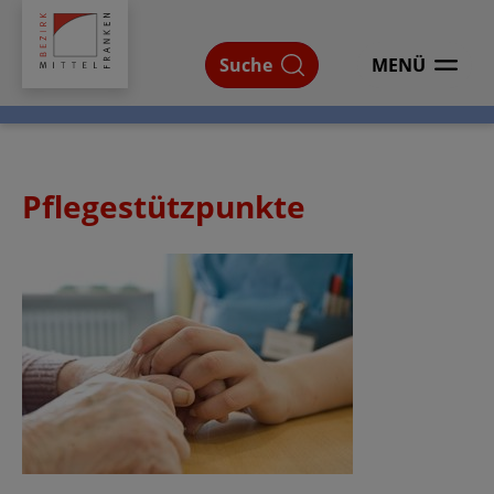
Bezirk
Mittelfranken
Suche
MENÜ
ÖFFNEN
Pflegestützpunkte