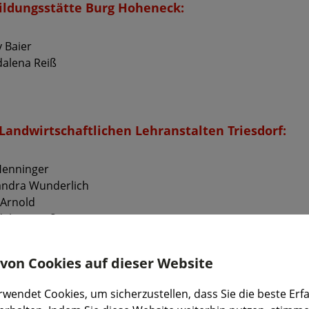
bildungsstätte Burg Hoheneck:
y Baier
dalena Reiß
Landwirtschaftlichen Lehranstalten Triesdorf:
Henninger
xandra Wunderlich
 Arnold
dalena Reiß
on Cookies auf dieser Website
wendet Cookies, um sicherzustellen, dass Sie die beste Erf