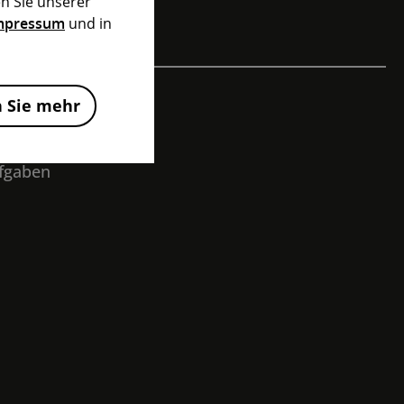
n Sie unserer
mpressum
und in
n Sie mehr
KEN
ufgaben