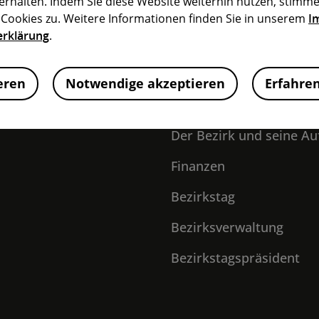
erhalten. Indem Sie diese Website weiterhin nutzen, stimme
M ÜBERBLICK
ookies zu. Weitere Informationen finden Sie in unserem
I
erklärung
.
eren
Notwendige akzeptieren
Erfahre
BEZIRK MITTELFRAN
Der Bezirk und seine A
Finanzen
Bezirkstag
Bezirksverwaltung
Bezirkstagspräsident