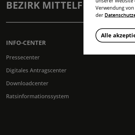
unserer Website 
BEZIRK MITTELFRANKEN I
Verwendung von C
der
Datenschutz
Alle akzepti
INFO-CENTER
Pressecenter
Digitales Antragscenter
Downloadcenter
Ratsinformationssystem