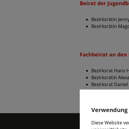
Beirat der Jugend
Bezirksrätin Jenn
Bezirksrätin Mag
Fachbeirat an den 
Bezirksrat Hans 
Bezirksrätin Ale
Bezirksrat Daniel
Bezirksrätin Mag
Verwendung v
Diese Website ver