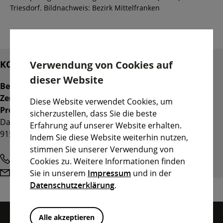
Triesdorf. Bildnachweis: Bezirk Mittelfranken
Kontakt
Verwendung von Cookies auf
KONTAKT
dieser Website
Bezirk Mittelfranken
Zentralreferat
Diese Website verwendet Cookies, um
Pressestelle
sicherzustellen, dass Sie die beste
Danziger Straße 5
Erfahrung auf unserer Website erhalten.
91522 Ansbach
Indem Sie diese Website weiterhin nutzen,
stimmen Sie unserer Verwendung von
Telefon
0981 4664-10111 /-10114
Cookies zu. Weitere Informationen finden
E-
pressestelle@bezirk-mittelfranken.de
Sie in unserem
Impressum
und in der
Mail
Datenschutzerklärung
.
Alle akzeptieren