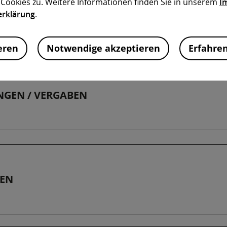
ookies zu. Weitere Informationen finden Sie in unserem
I
erklärung
.
en zu einzelnen Verarbeitungs
eren
Notwendige akzeptieren
Erfahre
NGEN / VERGABEN
EN