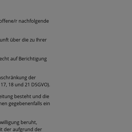
offene/r nachfolgende
nft über die zu Ihrer
echt auf Berichtigung
inschränkung der
 17, 18 und 21 DSGVO).
eitung besteht und die
nen gegebenenfalls ein
nwilligung beruht,
it der aufgrund der