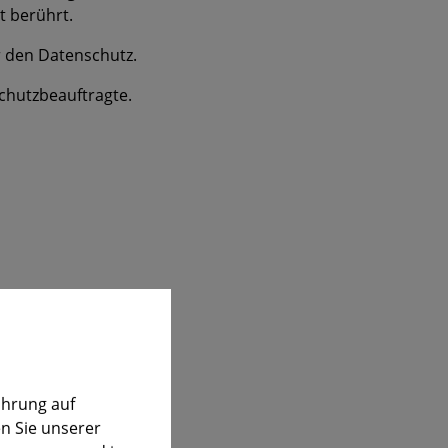
t berührt.
r den Datenschutz.
chutzbeauftragte.
ahrung auf
n Sie unserer