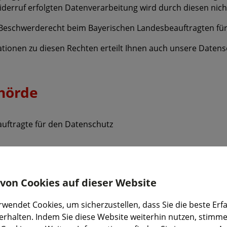
iderruf erfolgten Datenverarbeitung wird durch diesen nich
 Beschwerderecht beim Bayerischen Landesbeauftragten fü
ationen zu diesen Rechten erteilt Ihnen auch unsere Datens
hörde
uftragte für den Datenschutz
atenschutz-bayern.de
on Cookies auf dieser Website
://www.datenschutz-bayern.de/service/complaint.html
wendet Cookies, um sicherzustellen, dass Sie die beste Erf
hutz-bayern.de
erhalten. Indem Sie diese Website weiterhin nutzen, stimme