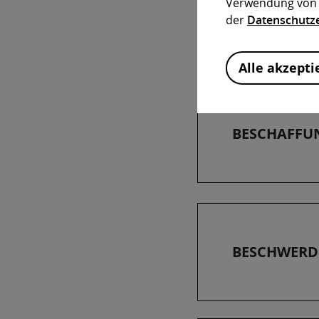
Verwendung von C
der
Datenschutz
Information
Alle akzepti
BESCHAFFU
BESCHWERD