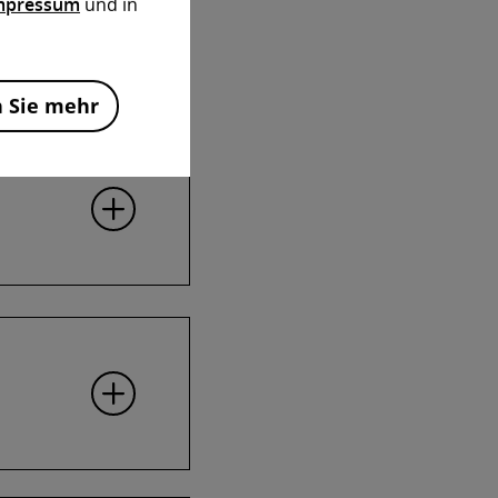
mpressum
und in
vorgängen
n Sie mehr